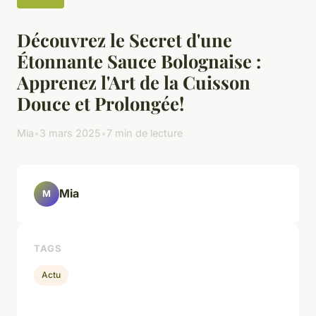
Découvrez le Secret d'une
Étonnante Sauce Bolognaise :
Apprenez l'Art de la Cuisson
Douce et Prolongée!
Mia
•
3 mars 2025
•
7 min de lecture
Mia
M
TAGS
Actu