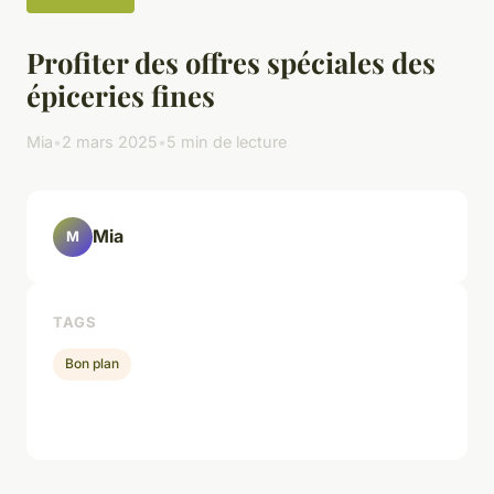
Profiter des offres spéciales des
épiceries fines
Mia
•
2 mars 2025
•
5 min de lecture
Mia
M
TAGS
Bon plan