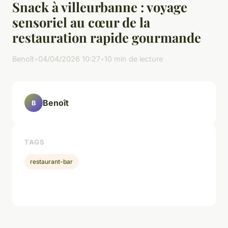
Snack à villeurbanne : voyage
sensoriel au cœur de la
restauration rapide gourmande
Benoît
•
04/04/2026 10:27
•
10 min de lecture
Benoît
B
TAGS
restaurant-bar