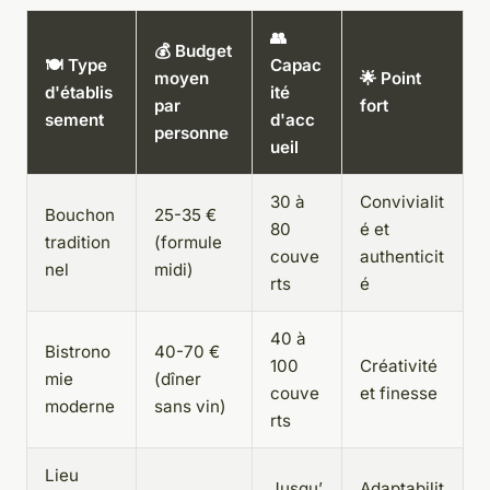
👥
💰 Budget
🍽️ Type
Capac
moyen
🌟 Point
d'établis
ité
par
fort
sement
d'acc
personne
ueil
30 à
Convivialit
Bouchon
25-35 €
80
é et
tradition
(formule
couve
authenticit
nel
midi)
rts
é
40 à
Bistrono
40-70 €
100
Créativité
mie
(dîner
couve
et finesse
moderne
sans vin)
rts
Lieu
Jusqu’
Adaptabilit