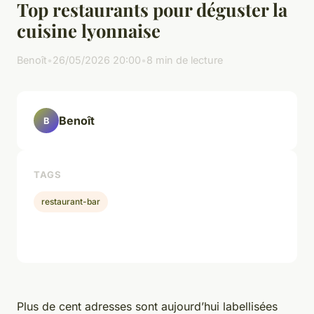
Top restaurants pour déguster la
cuisine lyonnaise
Benoît
•
26/05/2026 20:00
•
8 min de lecture
Benoît
B
TAGS
restaurant-bar
Plus de cent adresses sont aujourd’hui labellisées